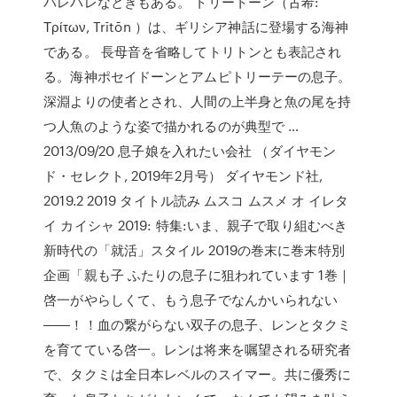
バレバレなときもある。 トリートーン（古希:
Τρίτων, Trītōn ）は、ギリシア神話に登場する海神
である。 長母音を省略してトリトンとも表記され
る。海神ポセイドーンとアムピトリーテーの息子。
深淵よりの使者とされ、人間の上半身と魚の尾を持
つ人魚のような姿で描かれるのが典型で …
2013/09/20 息子娘を入れたい会社 （ダイヤモン
ド・セレクト, 2019年2月号） ダイヤモンド社,
2019.2 2019 タイトル読み ムスコ ムスメ オ イレタ
イ カイシャ 2019: 特集:いま、親子で取り組むべき
新時代の「就活」スタイル 2019の巻末に巻末特別
企画「親も子 ふたりの息子に狙われています 1巻｜
啓一がやらしくて、もう息子でなんかいられない
――！！血の繋がらない双子の息子、レンとタクミ
を育てている啓一。レンは将来を嘱望される研究者
で、タクミは全日本レベルのスイマー。共に優秀に