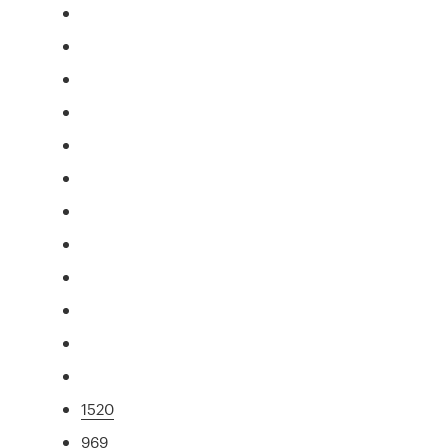
1520
969