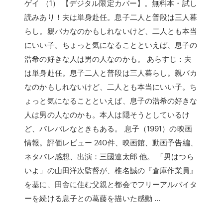
ゲイ （1） 【デジタル限定カバー】。無料本・試し
読みあり！夫は単身赴任。息子二人と普段は三人暮
らし。親バカなのかもしれないけど、二人とも本当
にいい子。ちょっと気になることといえば、息子の
浩希の好きな人は男の人なのかも。 あらすじ：夫
は単身赴任。息子二人と普段は三人暮らし。親バカ
なのかもしれないけど、二人とも本当にいい子。ち
ょっと気になることといえば、息子の浩希の好きな
人は男の人なのかも。本人は隠そうとしているけ
ど、バレバレなときもある。 息子（1991）の映画
情報。評価レビュー 240件、映画館、動画予告編、
ネタバレ感想、出演：三國連太郎 他。 「男はつら
いよ」の山田洋次監督が、椎名誠の『倉庫作業員』
を基に、田舎に住む父親と都会でフリーアルバイタ
ーを続ける息子との葛藤を描いた感動 …