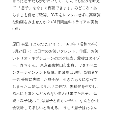
育った息子たちがかわいくて、なんでも望みを叶え
て 「息子」を今すぐ視聴できます。みどころ・あ
らすじも併せて確認。DVDをレンタルせずに高画質
な動画をみませんか？<31日間無料トライアル実施
中!!>
原田 泰造（はらだ たいぞう、1970年〈昭和45年〉
3月24日 - ）は日本のお笑いタレント、俳優。お笑
いトリオ・ネプチューンのボケ担当。愛称はタイゾ
ー、泰ちゃん。 東京都東村山市出身。ワタナベエ
ンターテインメント所属。血液型はB型。既婚者で
一男 受験に失敗した息子が、引きこもりになって
しまった… 髪はボサボサに伸び、無精髭を生やし、
風呂にもほとんど入らない変わり果てた息子。 母
親・温子(あつこ)は息子と向かい合い、なんとか社
会復帰してほしいと訴える。 うちの息子はたぶん