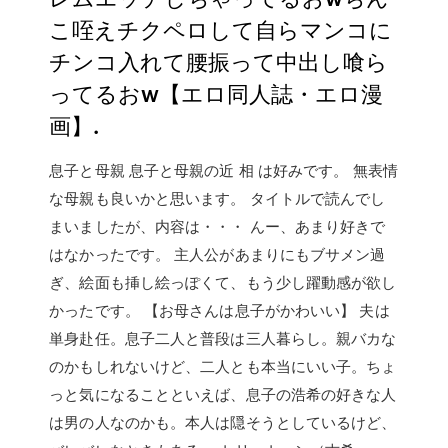
こ咥えチクペロして自らマンコに
チンコ入れて腰振って中出し喰ら
ってるおw【エロ同人誌・エロ漫
画】.
息子と母親 息子と母親の近 相 は好みです。 無表情
な母親も良いかと思います。 タイトルで読んでし
まいましたが、内容は・・・ んー、あまり好きで
はなかったです。 主人公があまりにもブサメン過
ぎ、絵面も挿し絵っぽくて、もう少し躍動感が欲し
かったです。 【お母さんは息子がかわいい】 夫は
単身赴任。息子二人と普段は三人暮らし。親バカな
のかもしれないけど、二人とも本当にいい子。ちょ
っと気になることといえば、息子の浩希の好きな人
は男の人なのかも。本人は隠そうとしているけど、