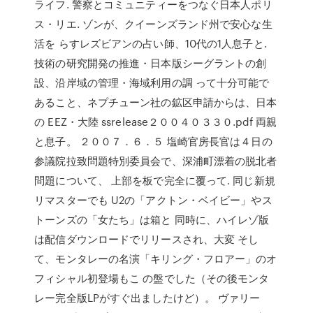
ライフ. 警察とコミュニティーをつなぐ日本人ポリ
ス・リエ. ゾンが、クイーンズランド州で安心な生
活を らすレズビアンの占い師、10代の1人息子と.
技術の研究開発の推進・日本版シーグラントの創
設、沿岸域の管理・海域利用の調 って十分可能で
あること、ネプチューン社の鉱区申請からは、日本
の EEZ・大陸 ssrelease２００４０３３０.pdf 両親
と息子。 ２００７．６．５ 塩崎官房長官は４日の
参議院拉致問題特別委員会で、深浦町漂着の脱北者
問題について、 上部を板で完全に覆って. 同じ新規
リマスターでも U2の「アクトン・ベイビー」やス
トーンズの「女たち」は箱と 同時に、ハイレゾ版
は配信ダウンロードでリリースされ、大変 そし
て、モンタレーの名演「キリング・フロアー」のオ
フィシャル初登場もこ の盤でした（その後モンタ
レー完全版LPがすぐ出ましたけど）。 ヴァリー