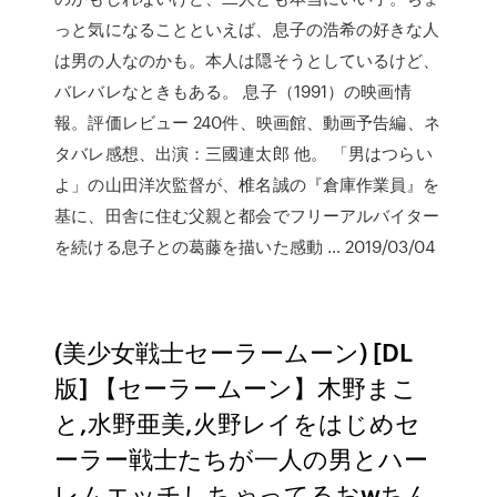
っと気になることといえば、息子の浩希の好きな人
は男の人なのかも。本人は隠そうとしているけど、
バレバレなときもある。 息子（1991）の映画情
報。評価レビュー 240件、映画館、動画予告編、ネ
タバレ感想、出演：三國連太郎 他。 「男はつらい
よ」の山田洋次監督が、椎名誠の『倉庫作業員』を
基に、田舎に住む父親と都会でフリーアルバイター
を続ける息子との葛藤を描いた感動 … 2019/03/04
(美少女戦士セーラームーン) [DL
版] 【セーラームーン】木野まこ
と,水野亜美,火野レイをはじめセ
ーラー戦士たちが一人の男とハー
レムエッチしちゃってるおwちん