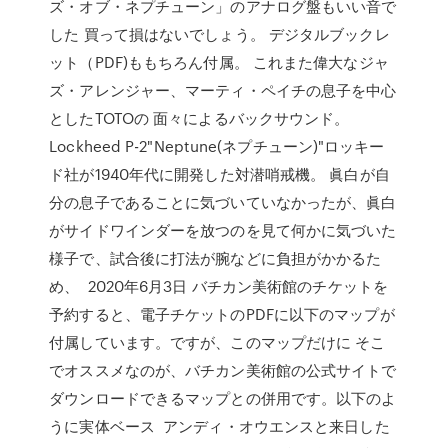
ズ・オブ・ネプチューン」のアナログ盤もいい音で
した 買って損はないでしょう。 デジタルブックレ
ット（PDF)ももちろん付属。 これまた偉大なジャ
ズ・アレンジャー、マーティ・ペイチの息子を中心
としたTOTOの 面々によるバックサウンド。
Lockheed P-2"Neptune(ネプチューン)"ロッキー
ド社が1940年代に開発した対潜哨戒機。 眞白が自
分の息子であることに気づいていなかったが、眞白
がサイドワインダーを放つのを見て何かに気づいた
様子で、試合後に打法が腕などに負担がかかるた
め、 2020年6月3日 バチカン美術館のチケットを
予約すると、電子チケットのPDFに以下のマップが
付属しています。ですが、このマップだけに そこ
でオススメなのが、バチカン美術館の公式サイトで
ダウンロードできるマップとの併用です。以下のよ
うに実体ベース アンディ・オウエンスと来日した