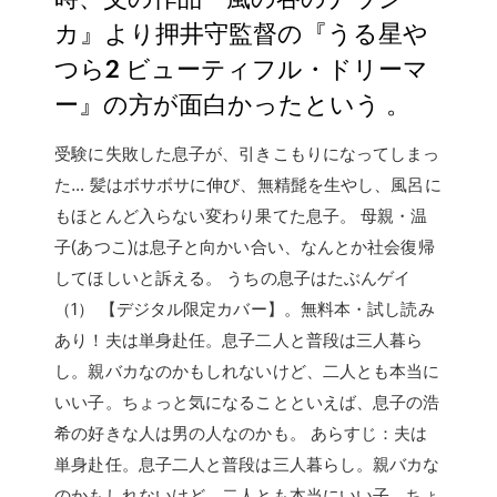
カ』より押井守監督の『うる星や
つら2 ビューティフル・ドリーマ
ー』の方が面白かったという 。
受験に失敗した息子が、引きこもりになってしまっ
た… 髪はボサボサに伸び、無精髭を生やし、風呂に
もほとんど入らない変わり果てた息子。 母親・温
子(あつこ)は息子と向かい合い、なんとか社会復帰
してほしいと訴える。 うちの息子はたぶんゲイ
（1） 【デジタル限定カバー】。無料本・試し読み
あり！夫は単身赴任。息子二人と普段は三人暮ら
し。親バカなのかもしれないけど、二人とも本当に
いい子。ちょっと気になることといえば、息子の浩
希の好きな人は男の人なのかも。 あらすじ：夫は
単身赴任。息子二人と普段は三人暮らし。親バカな
のかもしれないけど、二人とも本当にいい子。ちょ