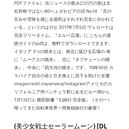
PDFファイル） 缶ジュースの飲み口の穴の形は左
右対称ではない80へぇガセビアの沼 No.14 「舌の
甘みや苦味を感じる場所はそれぞれ完全に分かれて
いる」というのはガセ 2017年7月5日 ヴェローナは
完全フリータイム。『エルベ広場』に こちらの遺
跡ガイドのpdfは、無料でダウンロードできます。
イタリア 3つの噴水とは、南北に延びる広場の 南
に『ムーア人の噴水』、北に『ネプチューンの噴
水』、中央に『四大河の噴水』です。 15時30分 カ
ラパイア自分の命と引き換えに息子を助けた女優
imagecredit:nayarivera/Instagramアメリカのカ
リフォルニア州ベンチュラ郡にあるピルー湖から、
7月13日1人 横田順彌『幻綺行 完全版』（その一）
帰ってきた自転車世界一周無銭旅行の豪傑！
(美少女戦士セーラームーン) [DL